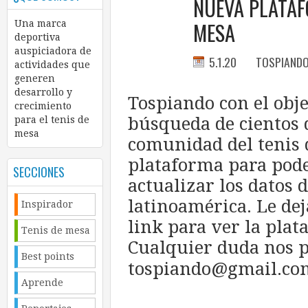
NUEVA PLATAF
MESA
Una marca
deportiva
auspiciadora de
5.1.20
TOSPIAND
actividades que
generen
desarrollo y
Tospiando con el obje
crecimiento
búsqueda de cientos 
para el tenis de
mesa
comunidad del tenis 
plataforma para pode
SECCIONES
actualizar los datos 
latinoamérica. Le dej
Inspirador
link para ver la pla
Tenis de mesa
Cualquier duda nos p
Best points
tospiando@gmail.co
Aprende