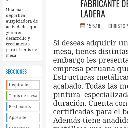
FABRICANTE DE
LADERA
Una marca
deportiva
auspiciadora de
15.5.18
CHRISTOP
actividades que
generen
desarrollo y
Si deseas adquirir un
crecimiento
mesa, tienes distinta
para el tenis de
mesa
embargo les presen
empresa peruana que 
SECCIONES
Estructuras metálicas
acabado. Todas las m
Inspirador
pintura especializad
Tenis de mesa
duración. Cuenta con
Best points
certificadas para el 
Aprende
Además tiene añadid