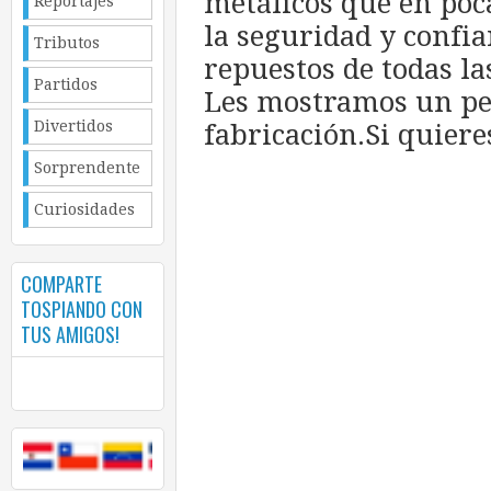
metálicos que en poc
Reportajes
la seguridad y confi
Tributos
repuestos de todas la
Partidos
Les mostramos un pe
Divertidos
fabricación.Si quier
Sorprendente
Curiosidades
COMPARTE
TOSPIANDO CON
TUS AMIGOS!