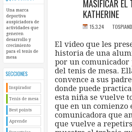
MASIFICAR EL 
KATHERINE
Una marca
deportiva
auspiciadora de
15.3.24
TOSPIAN
actividades que
generen
desarrollo y
El video que les pre
crecimiento
historia de una alum
para el tenis de
mesa
por un comunicador p
del tenis de mesa. E
SECCIONES
convence a sus padres
donde puede practica
Inspirador
esta niña se vuelve 
Tenis de mesa
que en un comienzo el
Best points
comunicadora que ani
Aprende
que vuelve a repetir