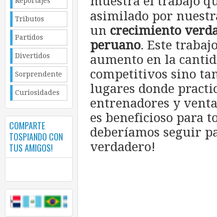
muestra el trabajo q
Reportajes
asimilado por nuestr
Tributos
un
crecimiento verda
Partidos
peruano
. Este trabaj
Divertidos
aumento en la canti
competitivos sino t
Sorprendente
lugares donde practi
Curiosidades
entrenadores y venta
es beneficioso para 
COMPARTE
deberíamos seguir p
TOSPIANDO CON
verdadero!
TUS AMIGOS!