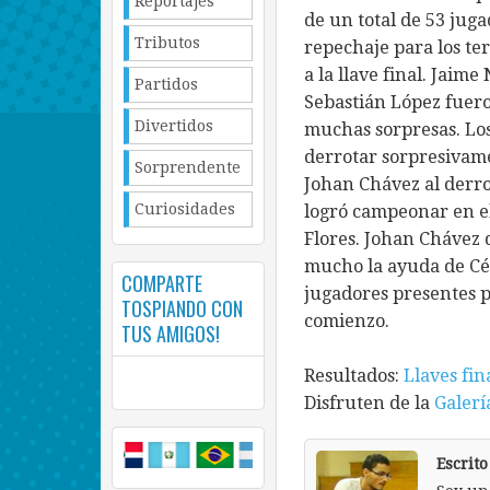
Reportajes
de un total de 53 juga
Tributos
repechaje para los ter
a la llave final. Jaim
Partidos
Sebastián López fuero
Divertidos
muchas sorpresas. Lo
derrotar sorpresivame
Sorprendente
Johan Chávez al derro
Curiosidades
logró campeonar en el
Flores. Johan Chávez
mucho la ayuda de Cés
COMPARTE
jugadores presentes p
TOSPIANDO CON
comienzo.
TUS AMIGOS!
Resultados:
Llaves fin
Disfruten de la
Galerí
Escrit