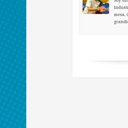
Soy un
indust
mesa. 
grandi