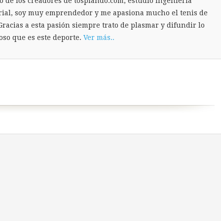
o de los creadores de tospiando.com, estudio ingeniería
rial, soy muy emprendedor y me apasiona mucho el tenis de
Gracias a esta pasión siempre trato de plasmar y difundir lo
oso que es este deporte.
Ver más..