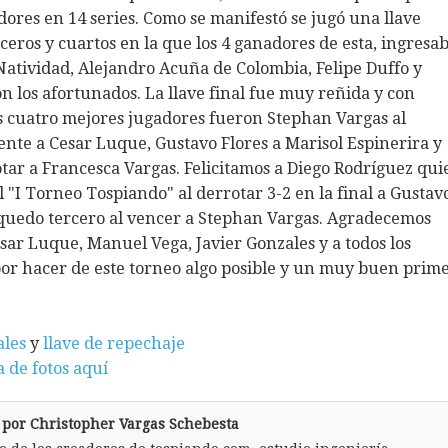
dores en 14 series. Como se manifestó se jugó una llave
ceros y cuartos en la que los 4 ganadores de esta, ingresa
e Natividad, Alejandro Acuña de Colombia, Felipe Duffo y
n los afortunados. La llave final fue muy reñida y con
s cuatro mejores jugadores fueron Stephan Vargas al
nte a Cesar Luque, Gustavo Flores a Marisol Espinerira y
tar a Francesca Vargas. Felicitamos a Diego Rodríguez qui
 "I Torneo Tospiando" al derrotar 3-2 en la final a Gustav
 quedo tercero al vencer a Stephan Vargas. Agradecemos
ar Luque, Manuel Vega, Javier Gonzales y a todos los
or hacer de este torneo algo posible y un muy buen prim
ales
y
llave de repechaje
a de fotos aquí
o por Christopher Vargas Schebesta