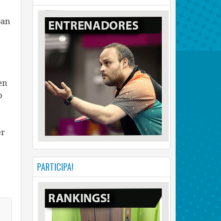
ban
en
o
er
PARTICIPA!