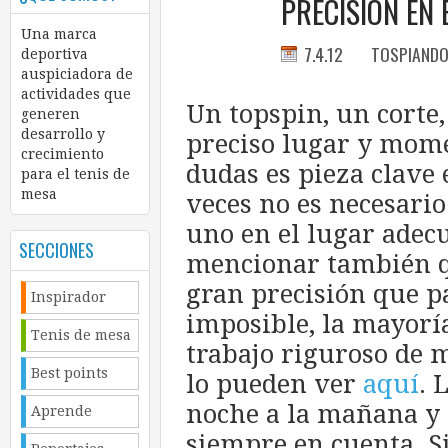
PRECISIÓN EN 
Una marca
7.4.12
TOSPIAND
deportiva
auspiciadora de
actividades que
Un topspin, un corte,
generen
desarrollo y
preciso lugar y mome
crecimiento
dudas es pieza clave
para el tenis de
mesa
veces no es necesario
uno en el lugar adecu
SECCIONES
mencionar también q
gran precisión que p
Inspirador
imposible, la mayoría
Tenis de mesa
trabajo riguroso de 
Best points
lo pueden ver
aquí
. 
noche a la mañana y 
Aprende
siempre en cuenta. S