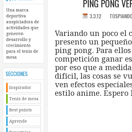
PING PONG VE
Una marca
3.3.12
TOSPIAND
deportiva
auspiciadora de
actividades que
Variando un poco el 
generen
desarrollo y
presento un pequeño
crecimiento
ping pong. Para ellos
para el tenis de
competición ganar
es
mesa
por eso que a medida
SECCIONES
difícil, las cosas se 
ven efectos especiale
Inspirador
estilo anime. Espero 
Tenis de mesa
Best points
Aprende