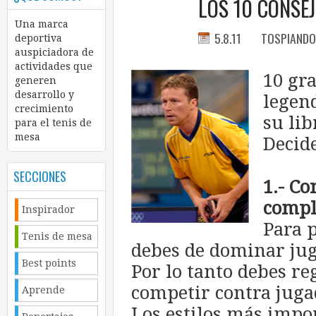
LOS 10 CONSE
Una marca
5.8.11
TOSPIANDO
deportiva
auspiciadora de
actividades que
10 gr
generen
desarrollo y
legen
crecimiento
su lib
para el tenis de
mesa
Decid
SECCIONES
1.- Co
compl
Inspirador
Para 
Tenis de mesa
debes de dominar juga
Best points
Por lo tanto debes r
competir contra jugad
Aprende
Los estilos más impo