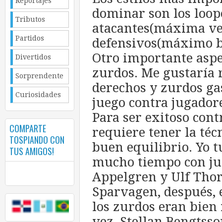
Reportajes
dominar son los loo
Tributos
atacantes(máxima vel
Partidos
defensivos(máximo ba
Otro importante aspe
Divertidos
zurdos. Me gustaría 
Sorprendente
derechos y zurdos ga
Curiosidades
juego contra jugador
Para ser exitoso contr
COMPARTE
requiere tener la té
TOSPIANDO CON
buen equilibrio. Yo t
TUS AMIGOS!
mucho tiempo con ju
Appelgren y Ulf Thor
Sparvagen, después, 
los zurdos eran bien
vez, Stellan Bengtsso